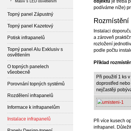
objektu
je třeba p
Masiv s LED osvětlením
podíváme níže) pr
Topný panel Zápustný
Rozmístění 
Topný panel Kazetový
Instalaci doporuč
a zároveň praktič
Potisk infrapanelů
rozložení jednotl
Topný panel Alu Exklusiv s
podle počtu insta
osvětlením
Příklad rozmístě
O topných panelech
všeobecně
Při použití 1 ks 
doprostřed nebo 
Porovnání topných systémů
nejčastěji pobý
Rozdělení infrapanelů
Informace k infrapanelům
Instalace infrapanelů
Při více kusech o
infrapanel. Důlež
Panely Design-topení