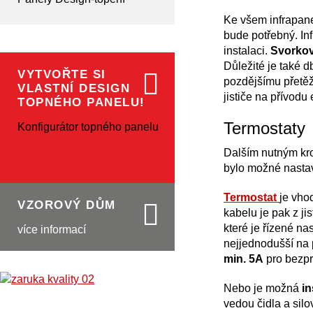
Ke všem infrapan
bude potřebný. In
instalaci.
Svorkovn
Důležité je také d
VYTVOŘTE SI
pozdějšímu přetěž
VLASTNÍ DESIGN
jističe na přívodu 
TOPNÉHO PANELU!
Termostaty
Konfigurátor topného panelu
Dalším nutným kro
bylo možné nastave
Termostat
je vho
VZOROVÝ DŮM
kabelu je pak z ji
které je řízené na
více informací
nejjednodušší na
min. 5A
pro bezpr
Nebo je možná
in
vedou čidla a sil