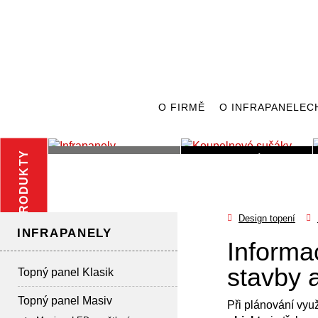
O FIRMĚ
O INFRAPANELEC
PRODUKTY
INFRAPANELY
KOUPELNOVÉ
SUŠÁKY
Design topení
INFRAPANELY
Informac
stavby 
Topný panel Klasik
Topný panel Masiv
Při plánování využ