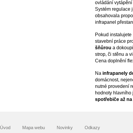
ovládání vytápění 
Systém regulace j
obsahovala proporc
infrapanel přestan
Pokud instalujete
stavební práce pr
šňůrou
a dokoupi
strop, či stěnu a 
Cena doplnění fle
Na
infrapanely d
domácnost, nejenom
nutné provedení r
hodnoty hlavního j
spotřebiče až na
Úvod
Mapa webu
Novinky
Odkazy