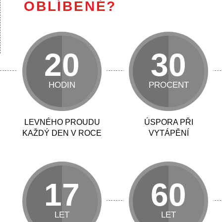
OBLÍBENÉ?
20
30
HODIN
PROCENT
LEVNÉHO PROUDU
ÚSPORA PŘI
KAŽDÝ DEN V ROCE
VYTÁPĚNÍ
17
60
LET
LET